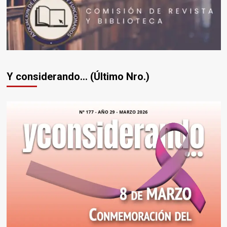
Universidad
Católica
de
Córdoba
Y considerando... (Último Nro.)