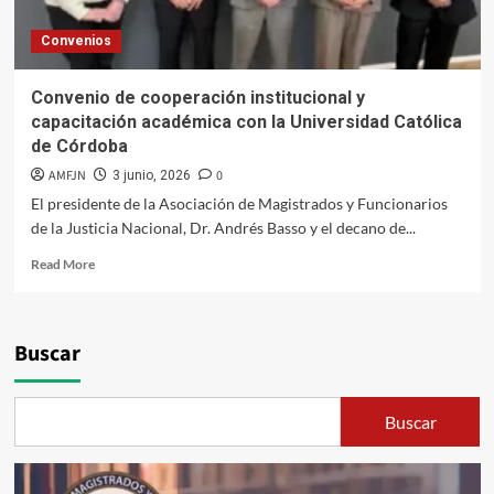
Convenios
Convenio de cooperación institucional y
capacitación académica con la Universidad Católica
de Córdoba
AMFJN
0
3 junio, 2026
El presidente de la Asociación de Magistrados y Funcionarios
de la Justicia Nacional, Dr. Andrés Basso y el decano de...
Read
Read More
more
about
Convenio
de
Buscar
cooperación
institucional
y
Buscar
capacitación
académica
con
la