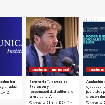
Académico
Institucional
Académico
 todos los
Seminario “Libertad de
Anulación 
agistradas
Expresión y
ejecutivo: 
responsabilidad editorial en
judiciales p
0
 2026
la era de la IA
erosión de
AMFJN
0
AMFJN
24 junio, 2026
2