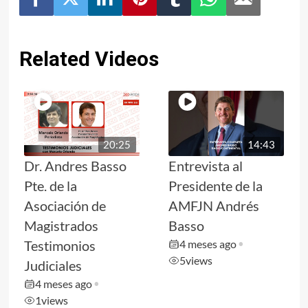
Related Videos
20:25
14:43
Dr. Andres Basso
Entrevista al
Pte. de la
Presidente de la
Asociación de
AMFJN Andrés
Magistrados
Basso
Testimonios
4 meses ago
•
5
views
Judiciales
4 meses ago
•
1
views