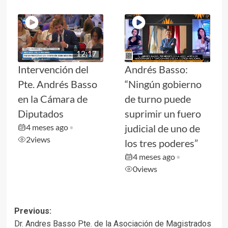
12:17
Intervención del
Andrés Basso:
Pte. Andrés Basso
“Ningún gobierno
en la Cámara de
de turno puede
Diputados
suprimir un fuero
4 meses ago
judicial de uno de
•
2
views
los tres poderes”
4 meses ago
•
0
views
Post
Previous:
Dr. Andres Basso Pte. de la Asociación de Magistrados