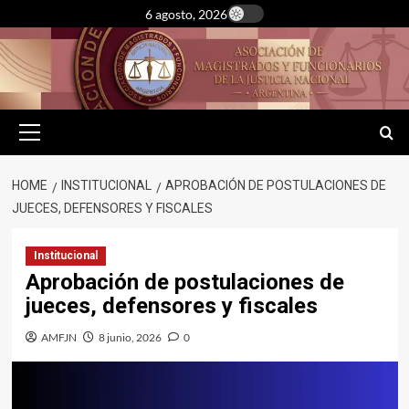
Skip
6 agosto, 2026
to
content
Primary
Menu
HOME
INSTITUCIONAL
APROBACIÓN DE POSTULACIONES DE
JUECES, DEFENSORES Y FISCALES
Institucional
Aprobación de postulaciones de
jueces, defensores y fiscales
AMFJN
8 junio, 2026
0