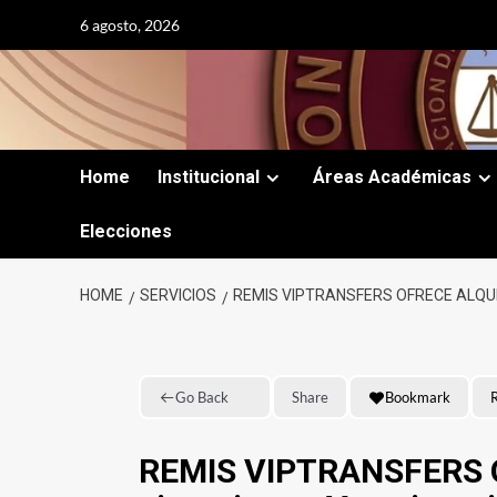
Skip
6 agosto, 2026
to
content
Home
Institucional
Áreas Académicas
Elecciones
HOME
SERVICIOS
REMIS VIPTRANSFERS OFRECE ALQUI
Go Back
Share
Bookmark
R
REMIS VIPTRANSFERS Ofr