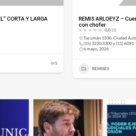
L” CORTA Y LARGA
REMIS ARLOEYZ – Cuenta
con chofer
0.0
(0)
Tucumán 1500, Ciudad Autó
(15) 3220 3300 y (11) 6091
6 mayo, 2026
5
REMISES