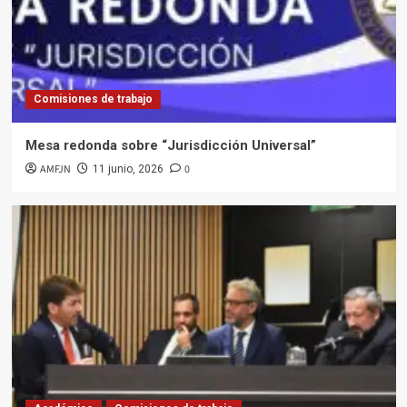
4
Académico
Economía, finanzas, fintech y mercado de
capitales
Comisiones de trabajo
5
Mesa redonda sobre “Jurisdicción Universal”
Académico
Eventos
AMFJN
0
11 junio, 2026
Primer Congreso Federal de Oficinas de
Bienestar Laboral del Poder Judicial
1
Académico
Institucional
Seminario “Libertad de Expresión y
responsabilidad editorial en la era de la IA
2
Académico
Institucional
Anulación del poder ejecutivo: estrategias
judiciales para resistir la erosión
democrática