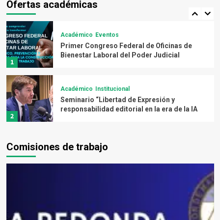
capitales
Ofertas académicas
5
Académico
Eventos
Primer Congreso Federal de Oficinas de
Bienestar Laboral del Poder Judicial
1
Académico
Institucional
Seminario “Libertad de Expresión y
responsabilidad editorial en la era de la IA
2
Académico
Institucional
Comisiones de trabajo
Anulación del poder ejecutivo: estrategias
judiciales para resistir la erosión
democrática
3
Académico
Academia de Normas Internacionales del
Trabajo (Capacitación 2026)