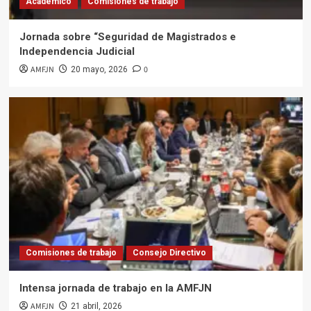
3
Académico
Comisiones de trabajo
Jornada sobre “Seguridad de Magistrados e
Académico
Independencia Judicial
Academia de Normas Internacionales del
Trabajo (Capacitación 2026)
AMFJN
0
20 mayo, 2026
4
Académico
Economía, finanzas, fintech y mercado de
capitales
5
Comisiones de trabajo
Consejo Directivo
Intensa jornada de trabajo en la AMFJN
AMFJN
21 abril, 2026